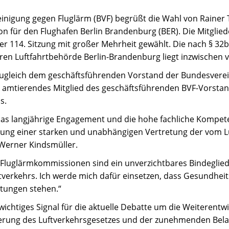
ereinigung gegen Fluglärm (BVF) begrüßt die Wahl von Raine
n für den Flughafen Berlin Brandenburg (BER). Die Mitglie
er 114. Sitzung mit großer Mehrheit gewählt. Die nach § 32b
 Luftfahrtbehörde Berlin-Brandenburg liegt inzwischen v
zugleich dem geschäftsführenden Vorstand der Bundesverein
 amtierendes Mitglied des geschäftsführenden BVF-Vorstand
s.
 das langjährige Engagement und die hohe fachliche Kompet
utung einer starken und unabhängigen Vertretung der vom L
 Werner Kindsmüller.
: „Fluglärmkommissionen sind ein unverzichtbares Bindegli
verkehrs. Ich werde mich dafür einsetzen, dass Gesundhei
atungen stehen.“
 wichtiges Signal für die aktuelle Debatte um die Weiterentw
ierung des Luftverkehrsgesetzes und der zunehmenden Bela