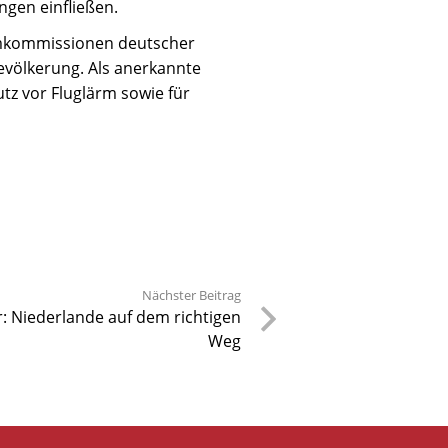
gen einfließen.
ärmkommissionen deutscher
Bevölkerung. Als anerkannte
tz vor Fluglärm sowie für
Nächster Beitrag
r: Niederlande auf dem richtigen
Weg