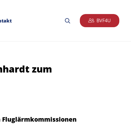
BVF4U
ntakt
inhardt zum
en Fluglärmkommissionen