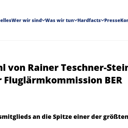
elles
Wer wir sind
Was wir tun
Hardfacts
Presse
Ko
l von Rainer Teschner-Ste
r Fluglärmkommission BER
mitglieds an die Spitze einer der größt