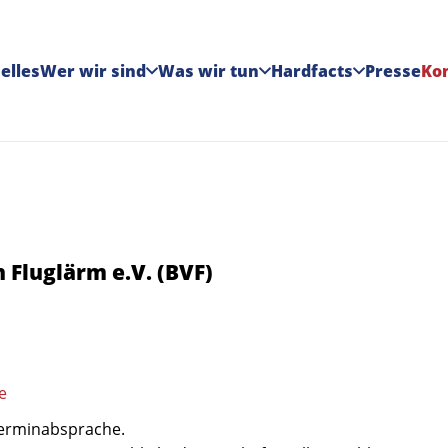
elles
Wer wir sind
Was wir tun
Hardfacts
Presse
Ko
Fluglärm e.V. (BVF)
e
Terminabsprache.