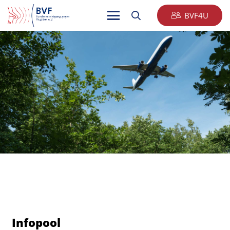
BVF4U
Infopool