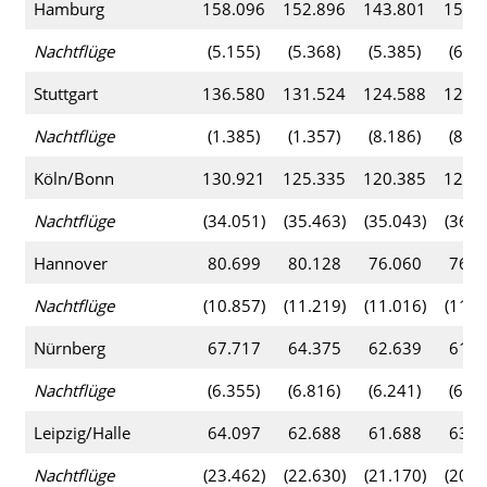
Hamburg
158.096
152.896
143.801
153.
Nachtflüge
(5.155)
(5.368)
(5.385)
(6.54
Stuttgart
136.580
131.524
124.588
124.
Nachtflüge
(1.385)
(1.357)
(8.186)
(8.47
Köln/Bonn
130.921
125.335
120.385
123.
Nachtflüge
(34.051)
(35.463)
(35.043)
(36.2
Hannover
80.699
80.128
76.060
76.0
Nachtflüge
(10.857)
(11.219)
(11.016)
(11.0
Nürnberg
67.717
64.375
62.639
61.2
Nachtflüge
(6.355)
(6.816)
(6.241)
(6.75
Leipzig/Halle
64.097
62.688
61.688
63.5
Nachtflüge
(23.462)
(22.630)
(21.170)
(20.9