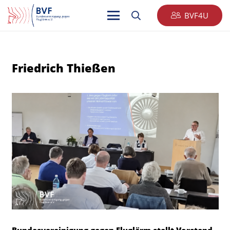
BVF4U
Friedrich Thießen
Bundesvereinigung gegen Fluglärm stellt Vorstand