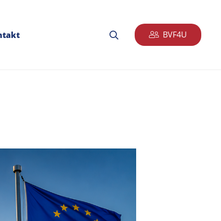
BVF4U
ntakt