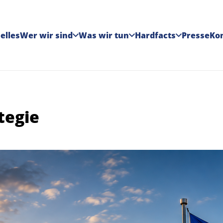
elles
Wer wir sind
Was wir tun
Hardfacts
Presse
Ko
tegie