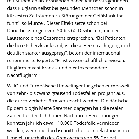
mit Studenten als Probanden haben wir herausgefunden,
dass Fluglärm selbst bei gesunden Menschen schon in
kürzesten Zeiträumen zu Störungen der Gefäßfunktion
führt“, so Münzel. Dieser Effekt setze schon bei
Dauerbelastungen von 50 bis 60 Dezibel ein, die der
Lautstärke eines Gesprächs entsprechen. “Bei Patienten,
die bereits herzkrank sind, ist diese Beeinträchtigung noch
deutlich stärker ausgeprägt“, betont der international
renommierte Experte. “Es ist wissenschaftlich erwiesen:
Fluglärm macht krank – und hier insbesondere
Nachtfluglärm!“
WHO und Europäische Umweltagentur gehen europaweit
von zehn- bis zwanzigtausend Todesfällen pro Jahr aus,
die durch Verkehrslärm verursacht werden. Die dänische
Epidemiologin Mette Sørensen dagegen hält die realen
Zahlen für deutlich höher. Nach ihren Berechnungen
könnten jährlich etwa 110.000 Todesfälle vermieden
werden, wenn die durchschnittliche Lärmbelastung in der
Umwelt unterhalb des Grenzwertes von 55 Dezibel