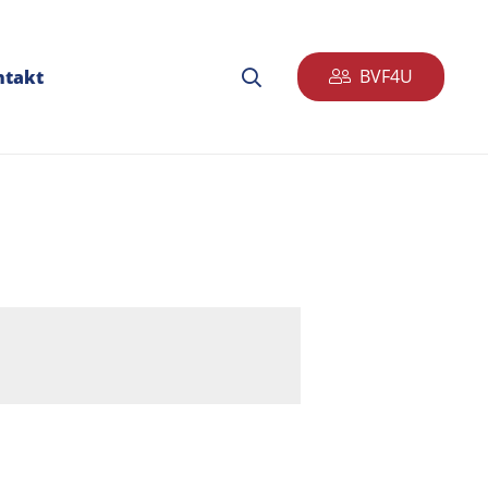
BVF4U
ntakt