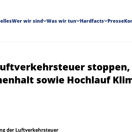
elles
Wer wir sind
Was wir tun
Hardfacts
Presse
Ko
uftverkehrsteuer stoppen, 
enhalt sowie Hochlauf Kli
ng der Luftverkehrsteuer