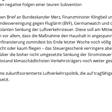
en negative Folgen einer teuren Subvention
enen Brief an Bundeskanzler Merz, Finanzminister Klingbeil u
undesvereinigung gegen Fluglärm (BVF), Germanwatch und 
planten Senkung der Luftverkehrsteuer. Diese soll am Mitt
en vor allem, dass die Maßnahme den Haushalt in angespann
inanzierung zumindest bis Ende letzter Woche noch völlig 
nicht oder kaum fliegen – das Steuergeschenk verringere abe
se über die bisher nicht umgesetzte Senkung der Stromsteue
Abstand klimaschädlichsten Verkehrsträgers noch weiter ges
e zukunftsorientierte Luftverkehrspolitik, die auf tragfähi
setzt.