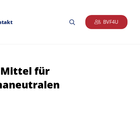
BVF4U
ntakt
Mittel für
maneutralen