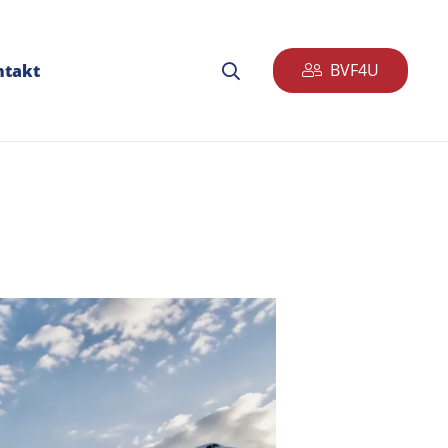
BVF4U
ntakt