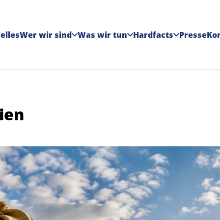
elles
Wer wir sind
Was wir tun
Hardfacts
Presse
Ko
nien