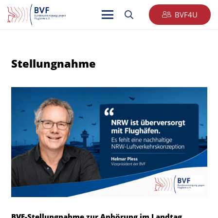
BVF4U
Stellungnahme
BVF-Stellungnahme zur Anhörung im Landtag