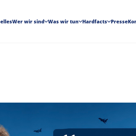
elles
Wer wir sind
Was wir tun
Hardfacts
Presse
Ko