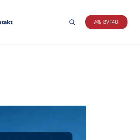
BVF4U
ntakt