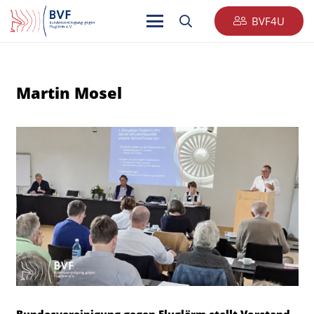
BVF4U
Martin Mosel
Bundesvereinigung gegen Fluglärm stellt Vorstand