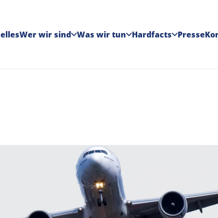
elles
Wer wir sind
Was wir tun
Hardfacts
Presse
Ko