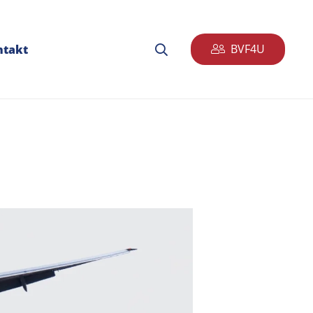
BVF4U
ntakt