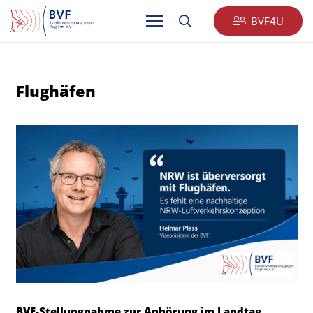
BVF4U
Flughäfen
BVF-Stellungnahme zur Anhörung im Landtag