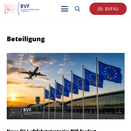
BVF4U
Beteiligung
Neue EU-Luftfahrtstrategie: BVF fordert